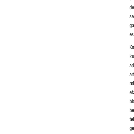
de
se
ga
es
Ko
ku
ad
art
ro
et
bi
be
te
ge