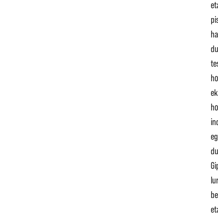
et
pi
ha
du
te
ho
ek
h
in
eg
d
Gi
lu
be
et