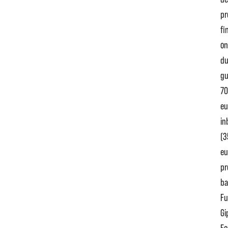
pr
fi
on
du
gu
70
eu
in
(3
eu
pr
ba
Fu
Gi