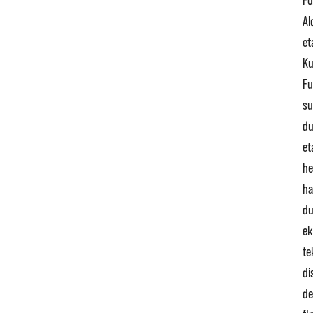
Fo
Al
et
Ku
Fu
su
du
et
he
h
du
ek
te
di
de