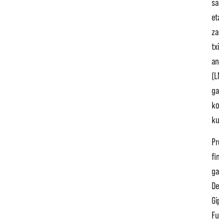
sa
et
za
tx
an
(L
ga
ko
ku
Pr
fi
ga
De
Gi
Fu