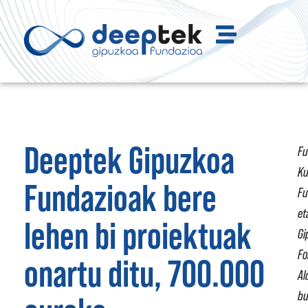
Deeptek Gipuzkoa
Fu
Ku
Fundazioak bere
Fu
et
lehen bi proiektuak
Gi
Fo
onartu ditu, 700.000
Al
bu