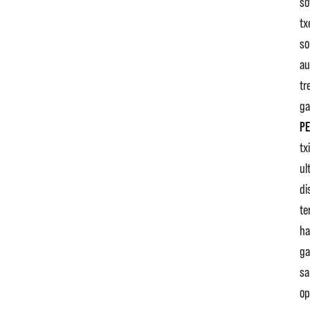
so
tx
so
au
tr
ga
PE
tx
ul
di
te
ha
ga
sa
op