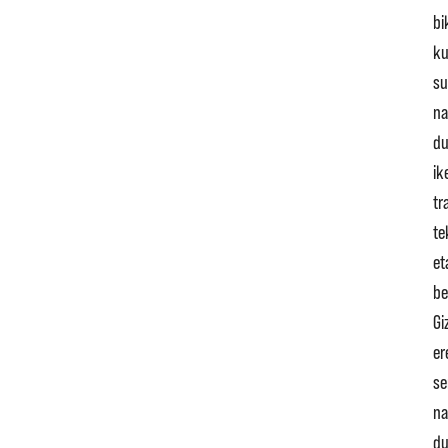
bi
ku
su
na
d
ik
tr
te
et
be
Gi
er
se
na
d