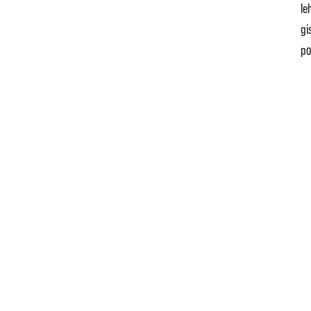
le
gi
po