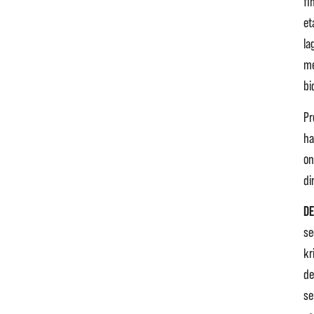
fi
et
la
me
bi
Pr
h
on
di
DE
se
kr
d
se