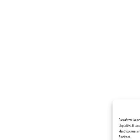
Para ofrecer las m
dispositivo. El co
identificaciones ún
funciones.