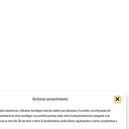
Gestionar consentimiento
ejores experiencias, utilizamos tecnologías como las cookies para almacenar y/o acceder a la información del
nsentimiento de estas tecnologías nos permitirá procesar datos como el comportamiento de navegación o las
icas en este sitio. No consentir o retirar el consentimiento, puede afectar negativamente a ciertas características y