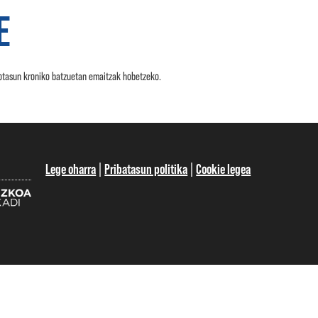
E
xotasun kroniko batzuetan emaitzak hobetzeko.
Lege oharra
|
Pribatasun politika
|
Cookie legea