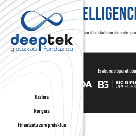
NARU INTELLIGENC
Adimen artifizialeko sistemak garatzen ditu onkologian eta beste gai
naruintelligence.com
Sustatzen dute
Erakunde operatiboa
Hasiera
Nor gara
Finantzatu zure proiektua