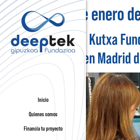
Día:
28 de enero d
Diputación, Kutxa Fun
Deep Tech en Madrid d
Inicio
Quienes somos
Financia tu proyecto