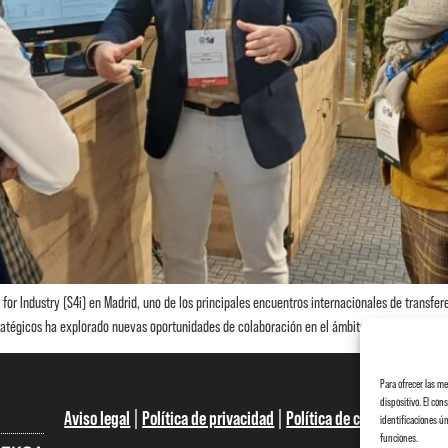
 for Industry (S4i) en Madrid, uno de los principales encuentros internacionales de transf
tégicos ha explorado nuevas oportunidades de colaboración en el ámbito de las Deep Tec
Para ofrecer las m
dispositivo. El co
Aviso legal
|
Política de privacidad
|
Política de cookies
identificaciones ún
funciones.