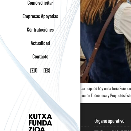
Como solicitar
Empresas Apoyadas
Contrataciones
Actualidad
Contacto
[EU]
[ES]
La Diputación Foral de Gipuzkoa ha participado hoy en la feria Science
encabezada por el diputado de Promoción Económica y Proyectos Estra
Impulsan
Organo operativo