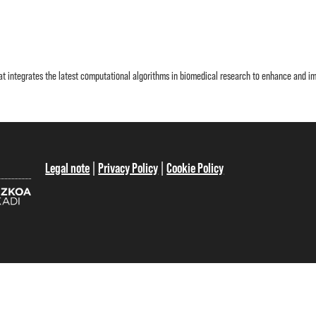
t integrates the latest computational algorithms in biomedical research to enhance and i
Legal note
|
Privacy Policy
|
Cookie Policy