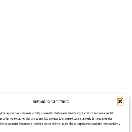
Gestionar consentimiento
ejores experiencias, utilizamos tecnologías como las cookies para almacenar y/o acceder a la información del
nsentimiento de estas tecnologías nos permitirá procesar datos como el comportamiento de navegación o las
icas en este sitio. No consentir o retirar el consentimiento, puede afectar negativamente a ciertas características y