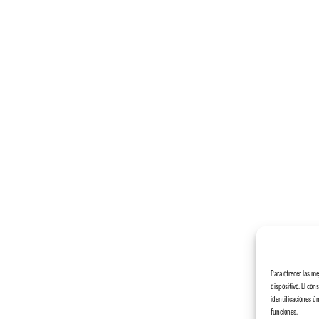
Para ofrecer las m
dispositivo. El co
identificaciones ún
funciones.