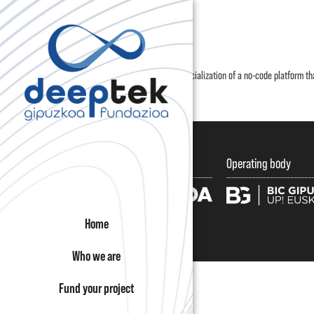
CABALA
Design, development, and commercialization of a no-code platform tha
cabala.eus
They promote
Operating body
Home
Who we are
Fund your project