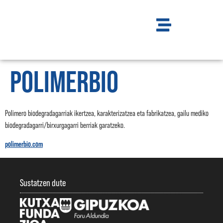
POLIMERBIO
Polimero biodegradagarriak ikertzea, karakterizatzea eta fabrikatzea, gailu mediko
biodegradagarri/birxurgagarri berriak garatzeko.
polimerbio.com
Sustatzen dute