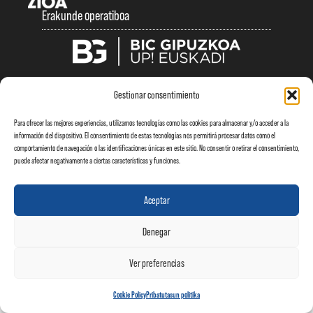
Erakunde operatiboa
Lege oharra
|
Pribatasun politika
|
Cookie legea
Gestionar consentimiento
Para ofrecer las mejores experiencias, utilizamos tecnologías como las cookies para almacenar y/o acceder a la
información del dispositivo. El consentimiento de estas tecnologías nos permitirá procesar datos como el
comportamiento de navegación o las identificaciones únicas en este sitio. No consentir o retirar el consentimiento,
puede afectar negativamente a ciertas características y funciones.
Aceptar
Denegar
Ver preferencias
Cookie Policy
Pribatutasun politika