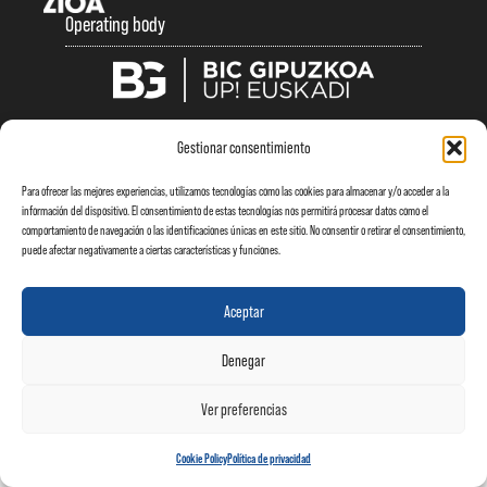
Operating body
Legal note
|
Privacy Policy
|
Cookie Policy
Gestionar consentimiento
Para ofrecer las mejores experiencias, utilizamos tecnologías como las cookies para almacenar y/o acceder a la
información del dispositivo. El consentimiento de estas tecnologías nos permitirá procesar datos como el
comportamiento de navegación o las identificaciones únicas en este sitio. No consentir o retirar el consentimiento,
puede afectar negativamente a ciertas características y funciones.
Aceptar
Denegar
Ver preferencias
Cookie Policy
Política de privacidad